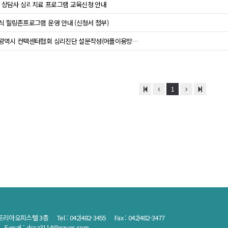
21 상담사 심리치료 프로그램 교육신청 안내
식 힐링존프로그램 운영 안내 (신청서 첨부)
대전광역시 컨택센터협회 심리진단 설문작성(어플이용방법)
1
트리아오피스텔 3층 Tel :
042)482-3455
Fax : 042)482-3477
-mail : dcca3114@naver.com