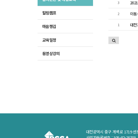
20
3
힐링캠프
이동
2
1
마음챙김
교육일정
동영상강의
대전광역시 중구 계백로 1719 센
사업자등록번호 : 305-82-20703 E