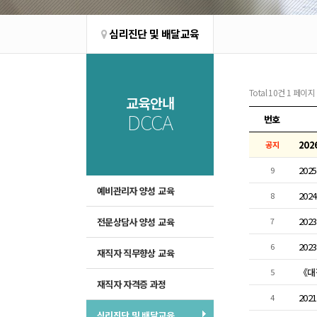
심리진단 및 배달교육
Total 10건
1 페이지
교육안내
DCCA
번호
공지
9
예비관리자 양성 교육
20
8
20
전문상담사 양성 교육
7
20
6
재직자 직무향상 교육
5
재직자 자격증 과정
202
4
심리진단 및 배달교육